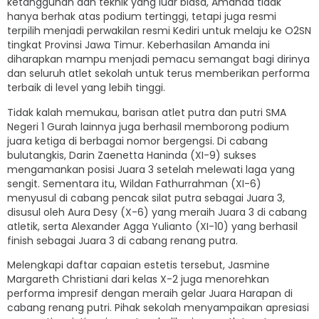
ketangguhan dan teknik yang luar biasa, Amanda tidak
hanya berhak atas podium tertinggi, tetapi juga resmi
terpilih menjadi perwakilan resmi Kediri untuk melaju ke O2SN
tingkat Provinsi Jawa Timur. Keberhasilan Amanda ini
diharapkan mampu menjadi pemacu semangat bagi dirinya
dan seluruh atlet sekolah untuk terus memberikan performa
terbaik di level yang lebih tinggi.
Tidak kalah memukau, barisan atlet putra dan putri SMA
Negeri 1 Gurah lainnya juga berhasil memborong podium
juara ketiga di berbagai nomor bergengsi. Di cabang
bulutangkis, Darin Zaenetta Haninda (XI-9) sukses
mengamankan posisi Juara 3 setelah melewati laga yang
sengit. Sementara itu, Wildan Fathurrahman (XI-6)
menyusul di cabang pencak silat putra sebagai Juara 3,
disusul oleh Aura Desy (X-6) yang meraih Juara 3 di cabang
atletik, serta Alexander Agga Yulianto (XI-10) yang berhasil
finish sebagai Juara 3 di cabang renang putra.
Melengkapi daftar capaian estetis tersebut, Jasmine
Margareth Christiani dari kelas X-2 juga menorehkan
performa impresif dengan meraih gelar Juara Harapan di
cabang renang putri. Pihak sekolah menyampaikan apresiasi