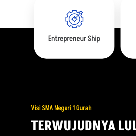
Entrepreneur Ship
Visi SMA Negeri 1 Gurah
TERWUJUDNYA LUL