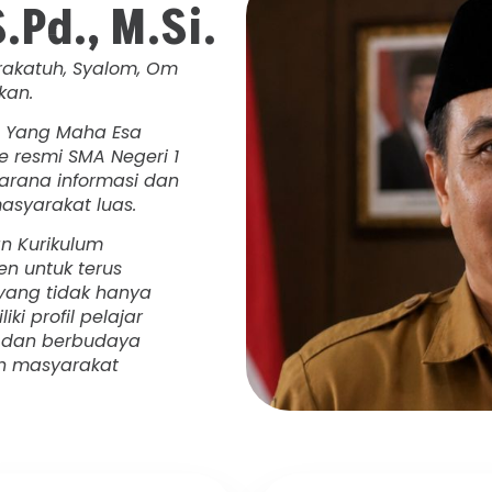
.Pd., M.Si.
akatuh, Syalom, Om
kan.
an Yang Maha Esa
 resmi SMA Negeri 1
arana informasi dan
syarakat luas.
an Kurikulum
en untuk terus
yang tidak hanya
ki profil pelajar
, dan berbudaya
an masyarakat