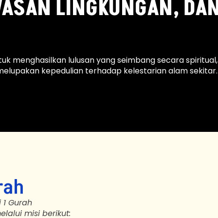
ASAN LINGKUNGAN, DAN
k menghasilkan lulusan yang seimbang secara spiritual, mo
lupakan kepedulian terhadap kelestarian alam sekitar.
rah
 1 Gurah
alui misi berikut: