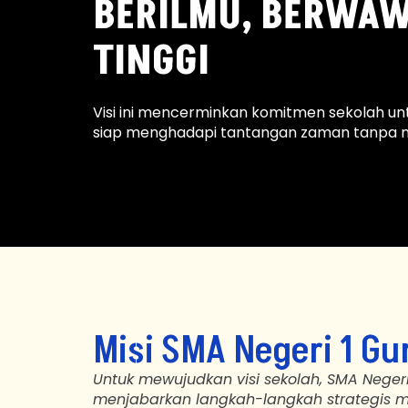
BERILMU, BERWAW
TINGGI
Visi ini mencerminkan komitmen sekolah untu
siap menghadapi tantangan zaman tanpa me
Misi SMA Negeri 1 Gu
Untuk mewujudkan visi sekolah, SMA Negeri
menjabarkan langkah-langkah strategis mel